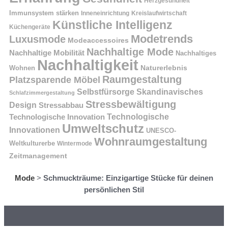
Herzgesundheit
Immunsystem stärken
Kreislaufwirtschaft
Inneneinrichtung
Künstliche Intelligenz
Küchengeräte
Modetrends
Luxusmode
Modeaccessoires
Nachhaltige Mode
Nachhaltige Mobilität
Nachhaltiges
Nachhaltigkeit
Naturerlebnis
Wohnen
Raumgestaltung
Platzsparende Möbel
Selbstfürsorge
Skandinavisches
Schlafzimmergestaltung
Stressbewältigung
Design
Stressabbau
Technologische Innovation
Technologische
Umweltschutz
Innovationen
UNESCO-
Wohnraumgestaltung
Weltkulturerbe
Wintermode
Zeitmanagement
Mode
>
Schmuckträume: Einzigartige Stücke für deinen
persönlichen Stil