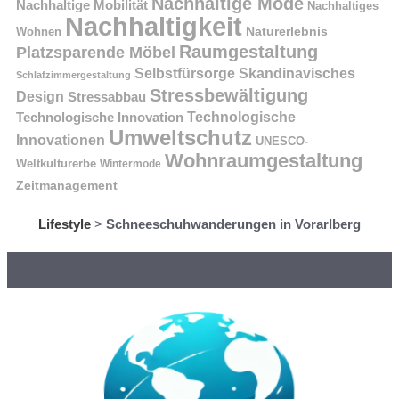
Nachhaltige Mode
Nachhaltige Mobilität
Nachhaltiges
Nachhaltigkeit
Naturerlebnis
Wohnen
Raumgestaltung
Platzsparende Möbel
Selbstfürsorge
Skandinavisches
Schlafzimmergestaltung
Stressbewältigung
Design
Stressabbau
Technologische Innovation
Technologische
Umweltschutz
Innovationen
UNESCO-
Wohnraumgestaltung
Weltkulturerbe
Wintermode
Zeitmanagement
Lifestyle
>
Schneeschuhwanderungen in Vorarlberg