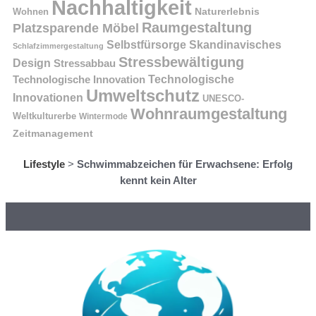
Nachhaltigkeit
Naturerlebnis
Wohnen
Raumgestaltung
Platzsparende Möbel
Selbstfürsorge
Skandinavisches
Schlafzimmergestaltung
Stressbewältigung
Design
Stressabbau
Technologische Innovation
Technologische
Umweltschutz
Innovationen
UNESCO-
Wohnraumgestaltung
Weltkulturerbe
Wintermode
Zeitmanagement
Lifestyle
>
Schwimmabzeichen für Erwachsene: Erfolg
kennt kein Alter