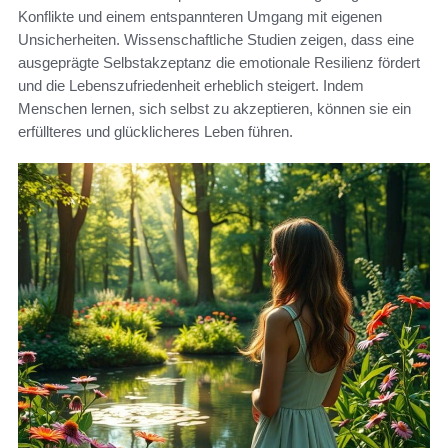
Konflikte und einem entspannteren Umgang mit eigenen
Unsicherheiten. Wissenschaftliche Studien zeigen, dass eine
ausgeprägte Selbstakzeptanz die emotionale Resilienz fördert
und die Lebenszufriedenheit erheblich steigert. Indem
Menschen lernen, sich selbst zu akzeptieren, können sie ein
erfüllteres und glücklicheres Leben führen.