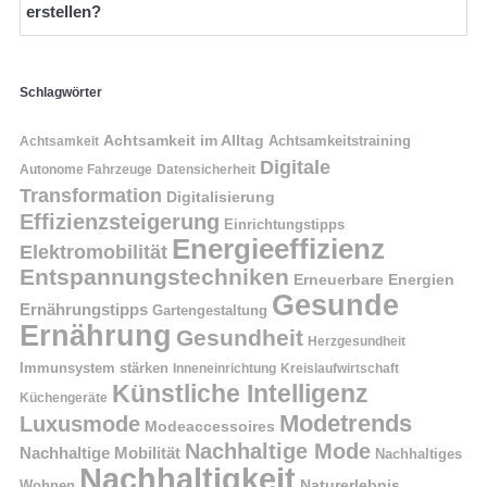
erstellen?
Schlagwörter
Achtsamkeit im Alltag
Achtsamkeitstraining
Achtsamkeit
Digitale
Autonome Fahrzeuge
Datensicherheit
Transformation
Digitalisierung
Effizienzsteigerung
Einrichtungstipps
Energieeffizienz
Elektromobilität
Entspannungstechniken
Erneuerbare Energien
Gesunde
Ernährungstipps
Gartengestaltung
Ernährung
Gesundheit
Herzgesundheit
Immunsystem stärken
Kreislaufwirtschaft
Inneneinrichtung
Künstliche Intelligenz
Küchengeräte
Modetrends
Luxusmode
Modeaccessoires
Nachhaltige Mode
Nachhaltige Mobilität
Nachhaltiges
Nachhaltigkeit
Naturerlebnis
Wohnen