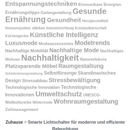
Entspannungstechniken
Erneuerbare Energien
Gesunde
Ernährungstipps
Gartengestaltung
Ernährung
Gesundheit
Herzgesundheit
Immunsystem stärken
Kreislaufwirtschaft
Inneneinrichtung
Künstliche Intelligenz
Küchengeräte
Modetrends
Luxusmode
Modeaccessoires
Nachhaltige Mode
Nachhaltige Mobilität
Nachhaltiges
Nachhaltigkeit
Naturerlebnis
Wohnen
Raumgestaltung
Platzsparende Möbel
Selbstfürsorge
Skandinavisches
Schlafzimmergestaltung
Stressbewältigung
Design
Stressabbau
Technologische Innovation
Technologische
Umweltschutz
Innovationen
UNESCO-
Wohnraumgestaltung
Weltkulturerbe
Wintermode
Zeitmanagement
Zuhause
>
Smarte Lichtschalter für moderne und effiziente
Beleuchtung