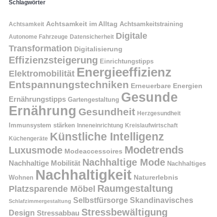
Schlagwörter
Achtsamkeit im Alltag
Achtsamkeitstraining
Achtsamkeit
Digitale
Autonome Fahrzeuge
Datensicherheit
Transformation
Digitalisierung
Effizienzsteigerung
Einrichtungstipps
Energieeffizienz
Elektromobilität
Entspannungstechniken
Erneuerbare Energien
Gesunde
Ernährungstipps
Gartengestaltung
Ernährung
Gesundheit
Herzgesundheit
Immunsystem stärken
Kreislaufwirtschaft
Inneneinrichtung
Künstliche Intelligenz
Küchengeräte
Modetrends
Luxusmode
Modeaccessoires
Nachhaltige Mode
Nachhaltige Mobilität
Nachhaltiges
Nachhaltigkeit
Naturerlebnis
Wohnen
Raumgestaltung
Platzsparende Möbel
Selbstfürsorge
Skandinavisches
Schlafzimmergestaltung
Stressbewältigung
Design
Stressabbau