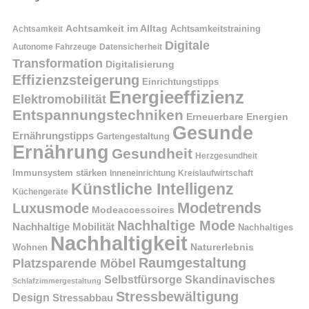
Achtsamkeit im Alltag
Achtsamkeitstraining
Achtsamkeit
Digitale
Autonome Fahrzeuge
Datensicherheit
Transformation
Digitalisierung
Effizienzsteigerung
Einrichtungstipps
Energieeffizienz
Elektromobilität
Entspannungstechniken
Erneuerbare Energien
Gesunde
Ernährungstipps
Gartengestaltung
Ernährung
Gesundheit
Herzgesundheit
Immunsystem stärken
Kreislaufwirtschaft
Inneneinrichtung
Künstliche Intelligenz
Küchengeräte
Modetrends
Luxusmode
Modeaccessoires
Nachhaltige Mode
Nachhaltige Mobilität
Nachhaltiges
Nachhaltigkeit
Naturerlebnis
Wohnen
Raumgestaltung
Platzsparende Möbel
Selbstfürsorge
Skandinavisches
Schlafzimmergestaltung
Stressbewältigung
Design
Stressabbau