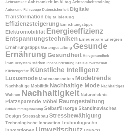
Achtsamkeit im Alltag
Achtsamkeitstraining
Achtsamkeit
Digitale
Autonome Fahrzeuge
Datensicherheit
Transformation
Digitalisierung
Effizienzsteigerung
Einrichtungstipps
Energieeffizienz
Elektromobilität
Entspannungstechniken
Erneuerbare Energien
Gesunde
Ernährungstipps
Gartengestaltung
Ernährung
Gesundheit
Herzgesundheit
Immunsystem stärken
Kreislaufwirtschaft
Inneneinrichtung
Künstliche Intelligenz
Küchengeräte
Modetrends
Luxusmode
Modeaccessoires
Nachhaltige Mode
Nachhaltige Mobilität
Nachhaltiges
Nachhaltigkeit
Naturerlebnis
Wohnen
Raumgestaltung
Platzsparende Möbel
Selbstfürsorge
Skandinavisches
Schlafzimmergestaltung
Stressbewältigung
Design
Stressabbau
Technologische Innovation
Technologische
Umweltschutz
Innovationen
UNESCO-