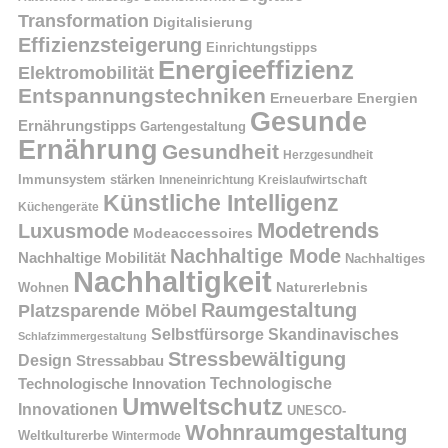
Transformation
Digitalisierung
Effizienzsteigerung
Einrichtungstipps
Energieeffizienz
Elektromobilität
Entspannungstechniken
Erneuerbare Energien
Gesunde
Ernährungstipps
Gartengestaltung
Ernährung
Gesundheit
Herzgesundheit
Immunsystem stärken
Kreislaufwirtschaft
Inneneinrichtung
Künstliche Intelligenz
Küchengeräte
Modetrends
Luxusmode
Modeaccessoires
Nachhaltige Mode
Nachhaltige Mobilität
Nachhaltiges
Nachhaltigkeit
Naturerlebnis
Wohnen
Raumgestaltung
Platzsparende Möbel
Selbstfürsorge
Skandinavisches
Schlafzimmergestaltung
Stressbewältigung
Design
Stressabbau
Technologische Innovation
Technologische
Umweltschutz
Innovationen
UNESCO-
Wohnraumgestaltung
Weltkulturerbe
Wintermode