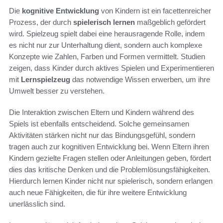
Die
kognitive Entwicklung
von Kindern ist ein facettenreicher
Prozess, der durch
spielerisch lernen
maßgeblich gefördert
wird. Spielzeug spielt dabei eine herausragende Rolle, indem
es nicht nur zur Unterhaltung dient, sondern auch komplexe
Konzepte wie Zahlen, Farben und Formen vermittelt. Studien
zeigen, dass Kinder durch aktives Spielen und Experimentieren
mit
Lernspielzeug
das notwendige Wissen erwerben, um ihre
Umwelt besser zu verstehen.
Die Interaktion zwischen Eltern und Kindern während des
Spiels ist ebenfalls entscheidend. Solche gemeinsamen
Aktivitäten stärken nicht nur das Bindungsgefühl, sondern
tragen auch zur kognitiven Entwicklung bei. Wenn Eltern ihren
Kindern gezielte Fragen stellen oder Anleitungen geben, fördert
dies das kritische Denken und die Problemlösungsfähigkeiten.
Hierdurch lernen Kinder nicht nur spielerisch, sondern erlangen
auch neue Fähigkeiten, die für ihre weitere Entwicklung
unerlässlich sind.