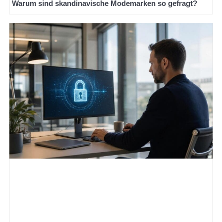
Warum sind skandinavische Modemarken so gefragt?