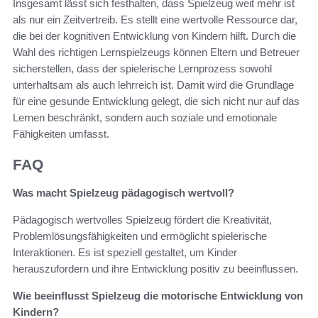
Insgesamt lässt sich festhalten, dass Spielzeug weit mehr ist
als nur ein Zeitvertreib. Es stellt eine wertvolle Ressource dar,
die bei der kognitiven Entwicklung von Kindern hilft. Durch die
Wahl des richtigen Lernspielzeugs können Eltern und Betreuer
sicherstellen, dass der spielerische Lernprozess sowohl
unterhaltsam als auch lehrreich ist. Damit wird die Grundlage
für eine gesunde Entwicklung gelegt, die sich nicht nur auf das
Lernen beschränkt, sondern auch soziale und emotionale
Fähigkeiten umfasst.
FAQ
Was macht Spielzeug pädagogisch wertvoll?
Pädagogisch wertvolles Spielzeug fördert die Kreativität,
Problemlösungsfähigkeiten und ermöglicht spielerische
Interaktionen. Es ist speziell gestaltet, um Kinder
herauszufordern und ihre Entwicklung positiv zu beeinflussen.
Wie beeinflusst Spielzeug die motorische Entwicklung von
Kindern?