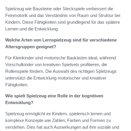
Spielzeug wie Bausteine oder Steckspiele verbessert die
Feinmotorik und das Verständnis von Raum und Struktur bei
Kindern. Diese Fähigkeiten sind grundlegend für das spätere
Lernen und die Entwicklung.
Welche Arten von Lernspielzeug sind für verschiedene
Altersgruppen geeignet?
Für Kleinkinder sind motorische Baukästen ideal, während
Vorschulkinder von kreativen Spielsets profitieren, die
Rollenspiele fördern. Die Auswahl des richtigen Spielzeugs
unterstützt die Entwicklung motorischer und kreativer
Fähigkeiten.
Wie spielt Spielzeug eine Rolle in der kognitiven
Entwicklung?
Spielzeug ermöglicht es Kindern, spielerisch lernen und
komplexe Konzepte wie Zahlen, Farben und Formen zu
verstehen. Dies hat auch Auswirkungen auf ihre soziale und