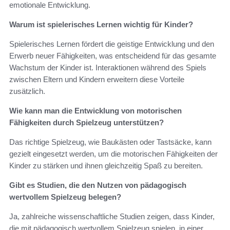
emotionale Entwicklung.
Warum ist spielerisches Lernen wichtig für Kinder?
Spielerisches Lernen fördert die geistige Entwicklung und den
Erwerb neuer Fähigkeiten, was entscheidend für das gesamte
Wachstum der Kinder ist. Interaktionen während des Spiels
zwischen Eltern und Kindern erweitern diese Vorteile
zusätzlich.
Wie kann man die Entwicklung von motorischen
Fähigkeiten durch Spielzeug unterstützen?
Das richtige Spielzeug, wie Baukästen oder Tastsäcke, kann
gezielt eingesetzt werden, um die motorischen Fähigkeiten der
Kinder zu stärken und ihnen gleichzeitig Spaß zu bereiten.
Gibt es Studien, die den Nutzen von pädagogisch
wertvollem Spielzeug belegen?
Ja, zahlreiche wissenschaftliche Studien zeigen, dass Kinder,
die mit pädagogisch wertvollem Spielzeug spielen, in einer