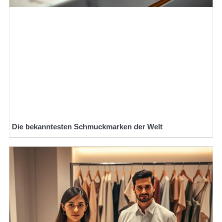
Die bekanntesten Schmuckmarken der Welt