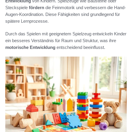
Entwicklung
von Kindern. Spielzeuge wie Bausteine oder
Steckspiele
fördern
die Feinmotorik und verbessern die Hand-
Augen-Koordination. Diese Fähigkeiten sind grundlegend für
spätere Lernprozesse.
Durch das Spielen mit geeignetem Spielzeug entwickeln Kinder
ein besseres Verständnis für Raum und Struktur, was ihre
motorische Entwicklung
entscheidend beeinflusst.