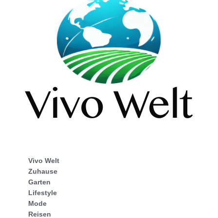
Vivo Welt
Zuhause
Garten
Lifestyle
Mode
Reisen