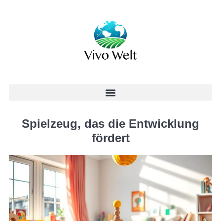
Spielzeug, das die Entwicklung
fördert