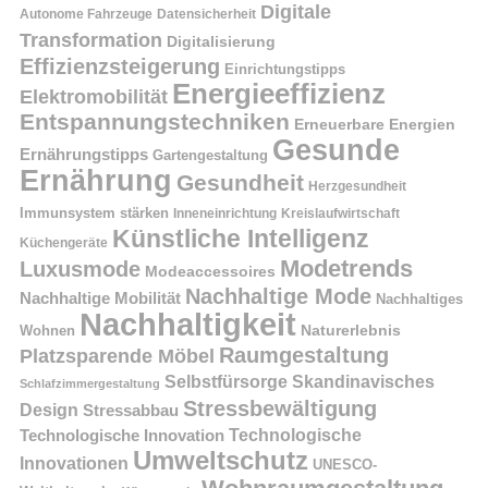
Digitale
Autonome Fahrzeuge
Datensicherheit
Transformation
Digitalisierung
Effizienzsteigerung
Einrichtungstipps
Energieeffizienz
Elektromobilität
Entspannungstechniken
Erneuerbare Energien
Gesunde
Ernährungstipps
Gartengestaltung
Ernährung
Gesundheit
Herzgesundheit
Immunsystem stärken
Kreislaufwirtschaft
Inneneinrichtung
Künstliche Intelligenz
Küchengeräte
Modetrends
Luxusmode
Modeaccessoires
Nachhaltige Mode
Nachhaltige Mobilität
Nachhaltiges
Nachhaltigkeit
Naturerlebnis
Wohnen
Raumgestaltung
Platzsparende Möbel
Selbstfürsorge
Skandinavisches
Schlafzimmergestaltung
Stressbewältigung
Design
Stressabbau
Technologische Innovation
Technologische
Umweltschutz
Innovationen
UNESCO-