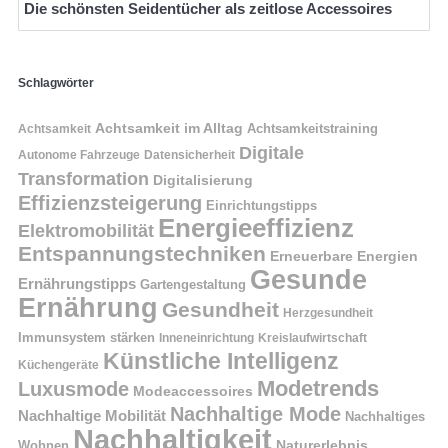
Die schönsten Seidentücher als zeitlose Accessoires
Schlagwörter
Achtsamkeit im Alltag
Achtsamkeitstraining
Achtsamkeit
Digitale
Autonome Fahrzeuge
Datensicherheit
Transformation
Digitalisierung
Effizienzsteigerung
Einrichtungstipps
Energieeffizienz
Elektromobilität
Entspannungstechniken
Erneuerbare Energien
Gesunde
Ernährungstipps
Gartengestaltung
Ernährung
Gesundheit
Herzgesundheit
Immunsystem stärken
Kreislaufwirtschaft
Inneneinrichtung
Künstliche Intelligenz
Küchengeräte
Modetrends
Luxusmode
Modeaccessoires
Nachhaltige Mode
Nachhaltige Mobilität
Nachhaltiges
Nachhaltigkeit
Naturerlebnis
Wohnen