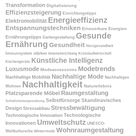
Transformation
Digitalisierung
Effizienzsteigerung
Einrichtungstipps
Energieeffizienz
Elektromobilität
Entspannungstechniken
Erneuerbare Energien
Gesunde
Ernährungstipps
Gartengestaltung
Ernährung
Gesundheit
Herzgesundheit
Immunsystem stärken
Kreislaufwirtschaft
Inneneinrichtung
Künstliche Intelligenz
Küchengeräte
Modetrends
Luxusmode
Modeaccessoires
Nachhaltige Mode
Nachhaltige Mobilität
Nachhaltiges
Nachhaltigkeit
Naturerlebnis
Wohnen
Raumgestaltung
Platzsparende Möbel
Selbstfürsorge
Skandinavisches
Schlafzimmergestaltung
Stressbewältigung
Design
Stressabbau
Technologische Innovation
Technologische
Umweltschutz
Innovationen
UNESCO-
Wohnraumgestaltung
Weltkulturerbe
Wintermode