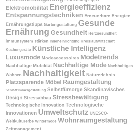
Energieeffizienz
Elektromobilität
Entspannungstechniken
Erneuerbare Energien
Gesunde
Ernährungstipps
Gartengestaltung
Ernährung
Gesundheit
Herzgesundheit
Immunsystem stärken
Kreislaufwirtschaft
Inneneinrichtung
Künstliche Intelligenz
Küchengeräte
Modetrends
Luxusmode
Modeaccessoires
Nachhaltige Mode
Nachhaltige Mobilität
Nachhaltiges
Nachhaltigkeit
Naturerlebnis
Wohnen
Raumgestaltung
Platzsparende Möbel
Selbstfürsorge
Skandinavisches
Schlafzimmergestaltung
Stressbewältigung
Design
Stressabbau
Technologische Innovation
Technologische
Umweltschutz
Innovationen
UNESCO-
Wohnraumgestaltung
Weltkulturerbe
Wintermode
Zeitmanagement