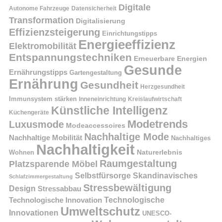
Digitale
Autonome Fahrzeuge
Datensicherheit
Transformation
Digitalisierung
Effizienzsteigerung
Einrichtungstipps
Energieeffizienz
Elektromobilität
Entspannungstechniken
Erneuerbare Energien
Gesunde
Ernährungstipps
Gartengestaltung
Ernährung
Gesundheit
Herzgesundheit
Immunsystem stärken
Kreislaufwirtschaft
Inneneinrichtung
Künstliche Intelligenz
Küchengeräte
Modetrends
Luxusmode
Modeaccessoires
Nachhaltige Mode
Nachhaltige Mobilität
Nachhaltiges
Nachhaltigkeit
Naturerlebnis
Wohnen
Raumgestaltung
Platzsparende Möbel
Selbstfürsorge
Skandinavisches
Schlafzimmergestaltung
Stressbewältigung
Design
Stressabbau
Technologische Innovation
Technologische
Umweltschutz
Innovationen
UNESCO-