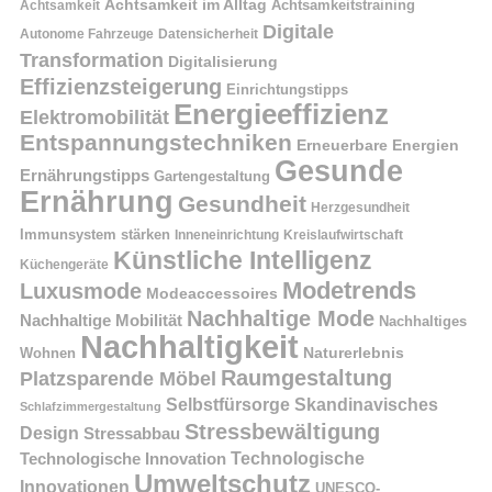
Achtsamkeit im Alltag
Achtsamkeitstraining
Achtsamkeit
Digitale
Autonome Fahrzeuge
Datensicherheit
Transformation
Digitalisierung
Effizienzsteigerung
Einrichtungstipps
Energieeffizienz
Elektromobilität
Entspannungstechniken
Erneuerbare Energien
Gesunde
Ernährungstipps
Gartengestaltung
Ernährung
Gesundheit
Herzgesundheit
Immunsystem stärken
Kreislaufwirtschaft
Inneneinrichtung
Künstliche Intelligenz
Küchengeräte
Modetrends
Luxusmode
Modeaccessoires
Nachhaltige Mode
Nachhaltige Mobilität
Nachhaltiges
Nachhaltigkeit
Naturerlebnis
Wohnen
Raumgestaltung
Platzsparende Möbel
Selbstfürsorge
Skandinavisches
Schlafzimmergestaltung
Stressbewältigung
Design
Stressabbau
Technologische Innovation
Technologische
Umweltschutz
Innovationen
UNESCO-