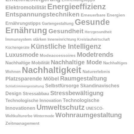
Energieeffizienz
Elektromobilität
Entspannungstechniken
Erneuerbare Energien
Gesunde
Ernährungstipps
Gartengestaltung
Ernährung
Gesundheit
Herzgesundheit
Immunsystem stärken
Kreislaufwirtschaft
Inneneinrichtung
Künstliche Intelligenz
Küchengeräte
Modetrends
Luxusmode
Modeaccessoires
Nachhaltige Mode
Nachhaltige Mobilität
Nachhaltiges
Nachhaltigkeit
Naturerlebnis
Wohnen
Raumgestaltung
Platzsparende Möbel
Selbstfürsorge
Skandinavisches
Schlafzimmergestaltung
Stressbewältigung
Design
Stressabbau
Technologische Innovation
Technologische
Umweltschutz
Innovationen
UNESCO-
Wohnraumgestaltung
Weltkulturerbe
Wintermode
Zeitmanagement