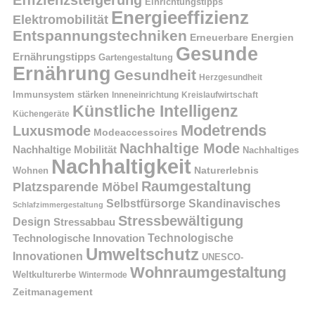
Einrichtungstipps
Energieeffizienz
Elektromobilität
Entspannungstechniken
Erneuerbare Energien
Gesunde
Ernährungstipps
Gartengestaltung
Ernährung
Gesundheit
Herzgesundheit
Immunsystem stärken
Kreislaufwirtschaft
Inneneinrichtung
Künstliche Intelligenz
Küchengeräte
Modetrends
Luxusmode
Modeaccessoires
Nachhaltige Mode
Nachhaltige Mobilität
Nachhaltiges
Nachhaltigkeit
Naturerlebnis
Wohnen
Raumgestaltung
Platzsparende Möbel
Selbstfürsorge
Skandinavisches
Schlafzimmergestaltung
Stressbewältigung
Design
Stressabbau
Technologische Innovation
Technologische
Umweltschutz
Innovationen
UNESCO-
Wohnraumgestaltung
Weltkulturerbe
Wintermode
Zeitmanagement