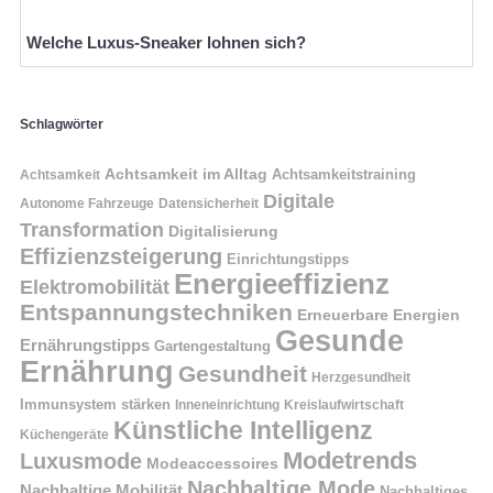
Welche Luxus-Sneaker lohnen sich?
Schlagwörter
Achtsamkeit im Alltag
Achtsamkeitstraining
Achtsamkeit
Digitale
Autonome Fahrzeuge
Datensicherheit
Transformation
Digitalisierung
Effizienzsteigerung
Einrichtungstipps
Energieeffizienz
Elektromobilität
Entspannungstechniken
Erneuerbare Energien
Gesunde
Ernährungstipps
Gartengestaltung
Ernährung
Gesundheit
Herzgesundheit
Immunsystem stärken
Kreislaufwirtschaft
Inneneinrichtung
Künstliche Intelligenz
Küchengeräte
Modetrends
Luxusmode
Modeaccessoires
Nachhaltige Mode
Nachhaltige Mobilität
Nachhaltiges