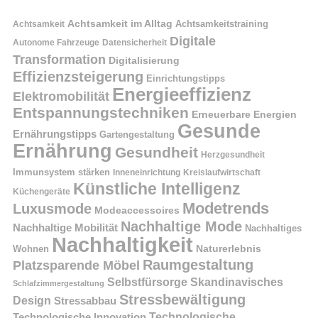
Achtsamkeit im Alltag
Achtsamkeitstraining
Achtsamkeit
Digitale
Autonome Fahrzeuge
Datensicherheit
Transformation
Digitalisierung
Effizienzsteigerung
Einrichtungstipps
Energieeffizienz
Elektromobilität
Entspannungstechniken
Erneuerbare Energien
Gesunde
Ernährungstipps
Gartengestaltung
Ernährung
Gesundheit
Herzgesundheit
Immunsystem stärken
Kreislaufwirtschaft
Inneneinrichtung
Künstliche Intelligenz
Küchengeräte
Modetrends
Luxusmode
Modeaccessoires
Nachhaltige Mode
Nachhaltige Mobilität
Nachhaltiges
Nachhaltigkeit
Naturerlebnis
Wohnen
Raumgestaltung
Platzsparende Möbel
Selbstfürsorge
Skandinavisches
Schlafzimmergestaltung
Stressbewältigung
Design
Stressabbau
Technologische Innovation
Technologische