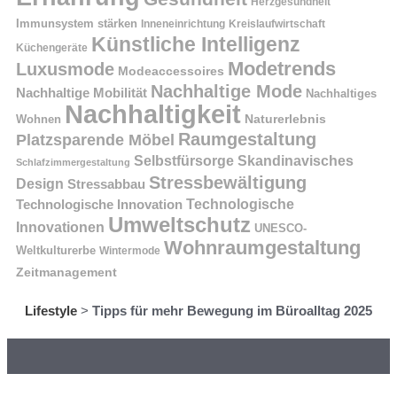
Herzgesundheit
Immunsystem stärken
Kreislaufwirtschaft
Inneneinrichtung
Künstliche Intelligenz
Küchengeräte
Modetrends
Luxusmode
Modeaccessoires
Nachhaltige Mode
Nachhaltige Mobilität
Nachhaltiges
Nachhaltigkeit
Naturerlebnis
Wohnen
Raumgestaltung
Platzsparende Möbel
Selbstfürsorge
Skandinavisches
Schlafzimmergestaltung
Stressbewältigung
Design
Stressabbau
Technologische Innovation
Technologische
Umweltschutz
Innovationen
UNESCO-
Wohnraumgestaltung
Weltkulturerbe
Wintermode
Zeitmanagement
Lifestyle
>
Tipps für mehr Bewegung im Büroalltag 2025