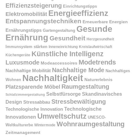
Effizienzsteigerung
Einrichtungstipps
Energieeffizienz
Elektromobilität
Entspannungstechniken
Erneuerbare Energien
Gesunde
Ernährungstipps
Gartengestaltung
Ernährung
Gesundheit
Herzgesundheit
Immunsystem stärken
Kreislaufwirtschaft
Inneneinrichtung
Künstliche Intelligenz
Küchengeräte
Modetrends
Luxusmode
Modeaccessoires
Nachhaltige Mode
Nachhaltige Mobilität
Nachhaltiges
Nachhaltigkeit
Naturerlebnis
Wohnen
Raumgestaltung
Platzsparende Möbel
Selbstfürsorge
Skandinavisches
Schlafzimmergestaltung
Stressbewältigung
Design
Stressabbau
Technologische Innovation
Technologische
Umweltschutz
Innovationen
UNESCO-
Wohnraumgestaltung
Weltkulturerbe
Wintermode
Zeitmanagement