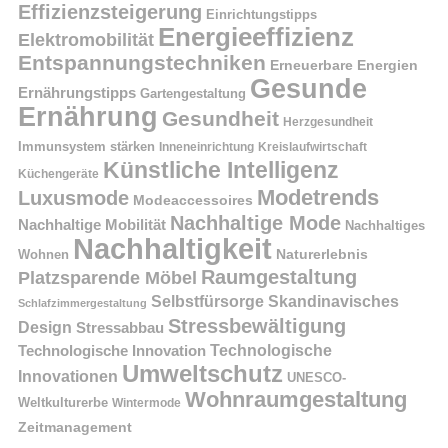
Effizienzsteigerung
Einrichtungstipps
Energieeffizienz
Elektromobilität
Entspannungstechniken
Erneuerbare Energien
Gesunde
Ernährungstipps
Gartengestaltung
Ernährung
Gesundheit
Herzgesundheit
Immunsystem stärken
Kreislaufwirtschaft
Inneneinrichtung
Künstliche Intelligenz
Küchengeräte
Modetrends
Luxusmode
Modeaccessoires
Nachhaltige Mode
Nachhaltige Mobilität
Nachhaltiges
Nachhaltigkeit
Naturerlebnis
Wohnen
Raumgestaltung
Platzsparende Möbel
Selbstfürsorge
Skandinavisches
Schlafzimmergestaltung
Stressbewältigung
Design
Stressabbau
Technologische Innovation
Technologische
Umweltschutz
Innovationen
UNESCO-
Wohnraumgestaltung
Weltkulturerbe
Wintermode
Zeitmanagement