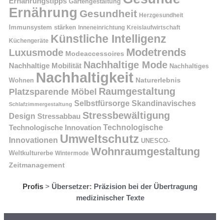
Ernährungstipps
Gartengestaltung
Ernährung
Gesundheit
Herzgesundheit
Immunsystem stärken
Kreislaufwirtschaft
Inneneinrichtung
Künstliche Intelligenz
Küchengeräte
Modetrends
Luxusmode
Modeaccessoires
Nachhaltige Mode
Nachhaltige Mobilität
Nachhaltiges
Nachhaltigkeit
Naturerlebnis
Wohnen
Raumgestaltung
Platzsparende Möbel
Selbstfürsorge
Skandinavisches
Schlafzimmergestaltung
Stressbewältigung
Design
Stressabbau
Technologische Innovation
Technologische
Umweltschutz
Innovationen
UNESCO-
Wohnraumgestaltung
Weltkulturerbe
Wintermode
Zeitmanagement
Profis
>
Übersetzer: Präzision bei der Übertragung
medizinischer Texte