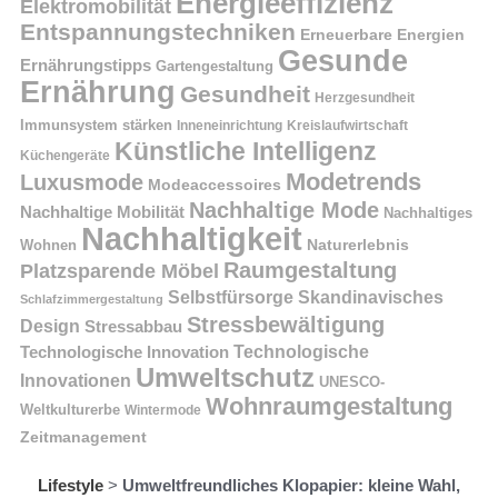
Energieeffizienz
Elektromobilität
Entspannungstechniken
Erneuerbare Energien
Gesunde
Ernährungstipps
Gartengestaltung
Ernährung
Gesundheit
Herzgesundheit
Immunsystem stärken
Kreislaufwirtschaft
Inneneinrichtung
Künstliche Intelligenz
Küchengeräte
Modetrends
Luxusmode
Modeaccessoires
Nachhaltige Mode
Nachhaltige Mobilität
Nachhaltiges
Nachhaltigkeit
Naturerlebnis
Wohnen
Raumgestaltung
Platzsparende Möbel
Selbstfürsorge
Skandinavisches
Schlafzimmergestaltung
Stressbewältigung
Design
Stressabbau
Technologische Innovation
Technologische
Umweltschutz
Innovationen
UNESCO-
Wohnraumgestaltung
Weltkulturerbe
Wintermode
Zeitmanagement
Lifestyle
>
Umweltfreundliches Klopapier: kleine Wahl,