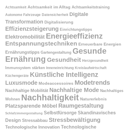
Achtsamkeit im Alltag
Achtsamkeitstraining
Achtsamkeit
Digitale
Autonome Fahrzeuge
Datensicherheit
Transformation
Digitalisierung
Effizienzsteigerung
Einrichtungstipps
Energieeffizienz
Elektromobilität
Entspannungstechniken
Erneuerbare Energien
Gesunde
Ernährungstipps
Gartengestaltung
Ernährung
Gesundheit
Herzgesundheit
Immunsystem stärken
Kreislaufwirtschaft
Inneneinrichtung
Künstliche Intelligenz
Küchengeräte
Modetrends
Luxusmode
Modeaccessoires
Nachhaltige Mode
Nachhaltige Mobilität
Nachhaltiges
Nachhaltigkeit
Naturerlebnis
Wohnen
Raumgestaltung
Platzsparende Möbel
Selbstfürsorge
Skandinavisches
Schlafzimmergestaltung
Stressbewältigung
Design
Stressabbau
Technologische Innovation
Technologische