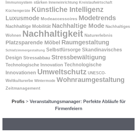
Immunsystem stärken
Kreislaufwirtschaft
Inneneinrichtung
Künstliche Intelligenz
Küchengeräte
Modetrends
Luxusmode
Modeaccessoires
Nachhaltige Mode
Nachhaltige Mobilität
Nachhaltiges
Nachhaltigkeit
Naturerlebnis
Wohnen
Raumgestaltung
Platzsparende Möbel
Selbstfürsorge
Skandinavisches
Schlafzimmergestaltung
Stressbewältigung
Design
Stressabbau
Technologische Innovation
Technologische
Umweltschutz
Innovationen
UNESCO-
Wohnraumgestaltung
Weltkulturerbe
Wintermode
Zeitmanagement
Profis
>
Veranstaltungsmanager: Perfekte Abläufe für
Firmenfeiern