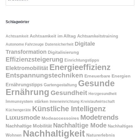
Schlagwörter
Achtsamkeit im Alltag
Achtsamkeitstraining
Achtsamkeit
Digitale
Autonome Fahrzeuge
Datensicherheit
Transformation
Digitalisierung
Effizienzsteigerung
Einrichtungstipps
Energieeffizienz
Elektromobilität
Entspannungstechniken
Erneuerbare Energien
Gesunde
Ernährungstipps
Gartengestaltung
Ernährung
Gesundheit
Herzgesundheit
Immunsystem stärken
Kreislaufwirtschaft
Inneneinrichtung
Künstliche Intelligenz
Küchengeräte
Modetrends
Luxusmode
Modeaccessoires
Nachhaltige Mode
Nachhaltige Mobilität
Nachhaltiges
Nachhaltigkeit
Naturerlebnis
Wohnen