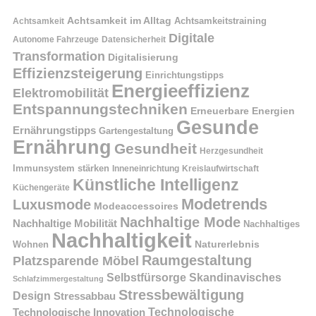
Achtsamkeit im Alltag
Achtsamkeitstraining
Achtsamkeit
Digitale
Autonome Fahrzeuge
Datensicherheit
Transformation
Digitalisierung
Effizienzsteigerung
Einrichtungstipps
Energieeffizienz
Elektromobilität
Entspannungstechniken
Erneuerbare Energien
Gesunde
Ernährungstipps
Gartengestaltung
Ernährung
Gesundheit
Herzgesundheit
Immunsystem stärken
Kreislaufwirtschaft
Inneneinrichtung
Künstliche Intelligenz
Küchengeräte
Modetrends
Luxusmode
Modeaccessoires
Nachhaltige Mode
Nachhaltige Mobilität
Nachhaltiges
Nachhaltigkeit
Naturerlebnis
Wohnen
Raumgestaltung
Platzsparende Möbel
Selbstfürsorge
Skandinavisches
Schlafzimmergestaltung
Stressbewältigung
Design
Stressabbau
Technologische Innovation
Technologische