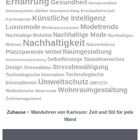
Ernährung
Gesundheit
Herzgesundheit
Immunsystem stärken
Kreislaufwirtschaft
Inneneinrichtung
Künstliche Intelligenz
Küchengeräte
Modetrends
Luxusmode
Modeaccessoires
Nachhaltige Mode
Nachhaltige Mobilität
Nachhaltiges
Nachhaltigkeit
Naturerlebnis
Wohnen
Raumgestaltung
Platzsparende Möbel
Selbstfürsorge
Skandinavisches
Schlafzimmergestaltung
Stressbewältigung
Design
Stressabbau
Technologische Innovation
Technologische
Umweltschutz
Innovationen
UNESCO-
Wohnraumgestaltung
Weltkulturerbe
Wintermode
Zeitmanagement
Zuhause
>
Wanduhren von Karlsson: Zeit und Stil für jede
Wand