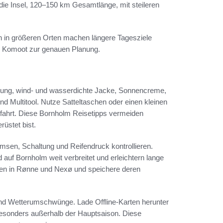
ie Insel, 120–150 km Gesamtlänge, mit steileren
n in größeren Orten machen längere Tagesziele
n Komoot zur genauen Planung.
idung, wind- und wasserdichte Jacke, Sonnencreme,
d Multitool. Nutze Satteltaschen oder einen kleinen
fahrt. Diese Bornholm Reisetipps vermeiden
üstet bist.
sen, Schaltung und Reifendruck kontrollieren.
 auf Bornholm weit verbreitet und erleichtern lange
ten in Rønne und Nexø und speichere deren
und Wetterumschwünge. Lade Offline-Karten herunter
esonders außerhalb der Hauptsaison. Diese