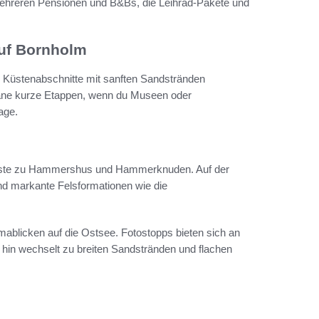
mehreren Pensionen und B&Bs, die Leihrad-Pakete und
uf Bornholm
e Küstenabschnitte mit sanften Sandstränden
lane kurze Etappen, wenn du Museen oder
age.
küste zu Hammershus und Hammerknuden. Auf der
 markante Felsformationen wie die
ablicken auf die Ostsee. Fotostopps bieten sich an
hin wechselt zu breiten Sandstränden und flachen