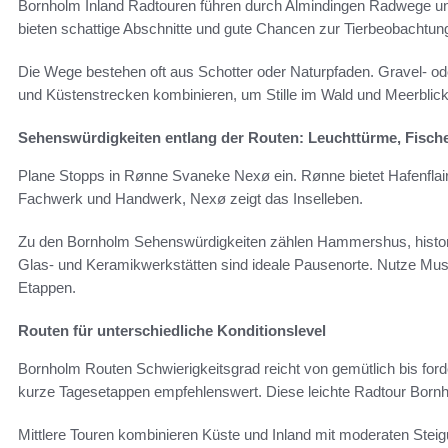
Bornholm Inland Radtouren führen durch Almindingen Radwege un
bieten schattige Abschnitte und gute Chancen zur Tierbeobachtung
Die Wege bestehen oft aus Schotter oder Naturpfaden. Gravel- ode
und Küstenstrecken kombinieren, um Stille im Wald und Meerblick
Sehenswürdigkeiten entlang der Routen: Leuchttürme, Fisch
Plane Stopps in Rønne Svaneke Nexø ein. Rønne bietet Hafenfla
Fachwerk und Handwerk, Nexø zeigt das Inselleben.
Zu den Bornholm Sehenswürdigkeiten zählen Hammershus, histori
Glas- und Keramikwerkstätten sind ideale Pausenorte. Nutze Muse
Etappen.
Routen für unterschiedliche Konditionslevel
Bornholm Routen Schwierigkeitsgrad reicht von gemütlich bis ford
kurze Tagesetappen empfehlenswert. Diese leichte Radtour Bornho
Mittlere Touren kombinieren Küste und Inland mit moderaten Ste