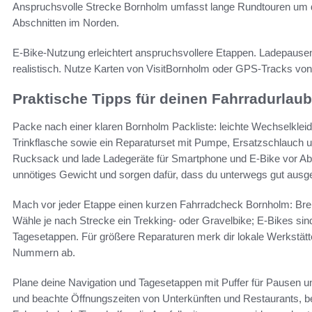
Anspruchsvolle Strecke Bornholm umfasst lange Rundtouren um d
Abschnitten im Norden.
E-Bike-Nutzung erleichtert anspruchsvollere Etappen. Ladepause
realistisch. Nutze Karten von VisitBornholm oder GPS-Tracks vo
Praktische Tipps für deinen Fahrradurlaub
Packe nach einer klaren Bornholm Packliste: leichte Wechselkle
Trinkflasche sowie ein Reparaturset mit Pumpe, Ersatzschlauch un
Rucksack und lade Ladegeräte für Smartphone und E-Bike vor Ab
unnötiges Gewicht und sorgen dafür, dass du unterwegs gut ausger
Mach vor jeder Etappe einen kurzen Fahrradcheck Bornholm: Brem
Wähle je nach Strecke ein Trekking- oder Gravelbike; E-Bikes sind
Tagesetappen. Für größere Reparaturen merk dir lokale Werkstät
Nummern ab.
Plane deine Navigation und Tagesetappen mit Puffer für Pausen 
und beachte Öffnungszeiten von Unterkünften und Restaurants, b