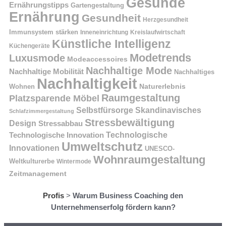
Gesunde
Ernährungstipps
Gartengestaltung
Ernährung
Gesundheit
Herzgesundheit
Immunsystem stärken
Kreislaufwirtschaft
Inneneinrichtung
Künstliche Intelligenz
Küchengeräte
Modetrends
Luxusmode
Modeaccessoires
Nachhaltige Mode
Nachhaltige Mobilität
Nachhaltiges
Nachhaltigkeit
Naturerlebnis
Wohnen
Raumgestaltung
Platzsparende Möbel
Selbstfürsorge
Skandinavisches
Schlafzimmergestaltung
Stressbewältigung
Design
Stressabbau
Technologische Innovation
Technologische
Umweltschutz
Innovationen
UNESCO-
Wohnraumgestaltung
Weltkulturerbe
Wintermode
Zeitmanagement
Profis
>
Warum Business Coaching den
Unternehmenserfolg fördern kann?