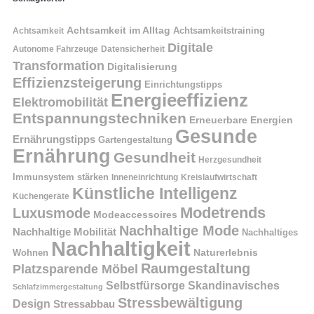
Achtsamkeit im Alltag
Achtsamkeitstraining
Achtsamkeit
Digitale
Autonome Fahrzeuge
Datensicherheit
Transformation
Digitalisierung
Effizienzsteigerung
Einrichtungstipps
Energieeffizienz
Elektromobilität
Entspannungstechniken
Erneuerbare Energien
Gesunde
Ernährungstipps
Gartengestaltung
Ernährung
Gesundheit
Herzgesundheit
Immunsystem stärken
Kreislaufwirtschaft
Inneneinrichtung
Künstliche Intelligenz
Küchengeräte
Modetrends
Luxusmode
Modeaccessoires
Nachhaltige Mode
Nachhaltige Mobilität
Nachhaltiges
Nachhaltigkeit
Naturerlebnis
Wohnen
Raumgestaltung
Platzsparende Möbel
Selbstfürsorge
Skandinavisches
Schlafzimmergestaltung
Stressbewältigung
Design
Stressabbau