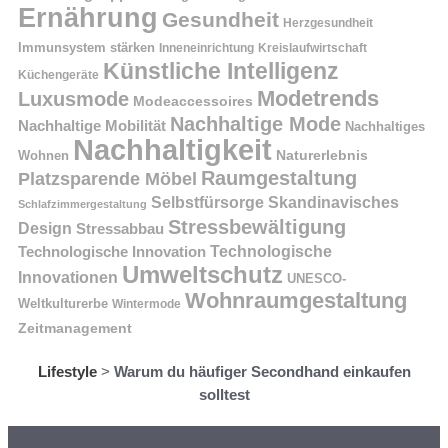
Ernährung
Gesundheit
Herzgesundheit
Immunsystem stärken
Kreislaufwirtschaft
Inneneinrichtung
Künstliche Intelligenz
Küchengeräte
Modetrends
Luxusmode
Modeaccessoires
Nachhaltige Mode
Nachhaltige Mobilität
Nachhaltiges
Nachhaltigkeit
Naturerlebnis
Wohnen
Raumgestaltung
Platzsparende Möbel
Selbstfürsorge
Skandinavisches
Schlafzimmergestaltung
Stressbewältigung
Design
Stressabbau
Technologische Innovation
Technologische
Umweltschutz
Innovationen
UNESCO-
Wohnraumgestaltung
Weltkulturerbe
Wintermode
Zeitmanagement
Lifestyle
>
Warum du häufiger Secondhand einkaufen
solltest