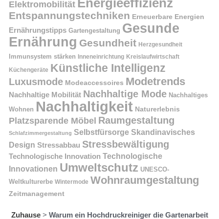
Energieeffizienz
Elektromobilität
Entspannungstechniken
Erneuerbare Energien
Gesunde
Ernährungstipps
Gartengestaltung
Ernährung
Gesundheit
Herzgesundheit
Immunsystem stärken
Kreislaufwirtschaft
Inneneinrichtung
Künstliche Intelligenz
Küchengeräte
Modetrends
Luxusmode
Modeaccessoires
Nachhaltige Mode
Nachhaltige Mobilität
Nachhaltiges
Nachhaltigkeit
Naturerlebnis
Wohnen
Raumgestaltung
Platzsparende Möbel
Selbstfürsorge
Skandinavisches
Schlafzimmergestaltung
Stressbewältigung
Design
Stressabbau
Technologische Innovation
Technologische
Umweltschutz
Innovationen
UNESCO-
Wohnraumgestaltung
Weltkulturerbe
Wintermode
Zeitmanagement
Zuhause
>
Warum ein Hochdruckreiniger die Gartenarbeit