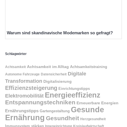
Warum sind skandinavische Modemarken so gefragt?
Schlagwörter
Achtsamkeit im Alltag
Achtsamkeitstraining
Achtsamkeit
Digitale
Autonome Fahrzeuge
Datensicherheit
Transformation
Digitalisierung
Effizienzsteigerung
Einrichtungstipps
Energieeffizienz
Elektromobilität
Entspannungstechniken
Erneuerbare Energien
Gesunde
Ernährungstipps
Gartengestaltung
Ernährung
Gesundheit
Herzgesundheit
Immunsystem stärken
Kreislaufwirtschaft
Inneneinrichtung