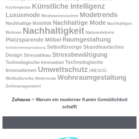
Künstliche Intelligenz
Küchengeräte
Modetrends
Luxusmode
Modeaccessoires
Nachhaltige Mode
Nachhaltige Mobilität
Nachhaltiges
Nachhaltigkeit
Naturerlebnis
Wohnen
Raumgestaltung
Platzsparende Möbel
Selbstfürsorge
Skandinavisches
Schlafzimmergestaltung
Stressbewältigung
Design
Stressabbau
Technologische Innovation
Technologische
Umweltschutz
Innovationen
UNESCO-
Wohnraumgestaltung
Weltkulturerbe
Wintermode
Zeitmanagement
Zuhause
>
Warum ein moderner Kamin Gemütlichkeit
schafft