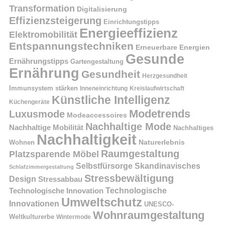
Transformation
Digitalisierung
Effizienzsteigerung
Einrichtungstipps
Energieeffizienz
Elektromobilität
Entspannungstechniken
Erneuerbare Energien
Gesunde
Ernährungstipps
Gartengestaltung
Ernährung
Gesundheit
Herzgesundheit
Immunsystem stärken
Kreislaufwirtschaft
Inneneinrichtung
Künstliche Intelligenz
Küchengeräte
Modetrends
Luxusmode
Modeaccessoires
Nachhaltige Mode
Nachhaltige Mobilität
Nachhaltiges
Nachhaltigkeit
Naturerlebnis
Wohnen
Raumgestaltung
Platzsparende Möbel
Selbstfürsorge
Skandinavisches
Schlafzimmergestaltung
Stressbewältigung
Design
Stressabbau
Technologische Innovation
Technologische
Umweltschutz
Innovationen
UNESCO-
Wohnraumgestaltung
Weltkulturerbe
Wintermode