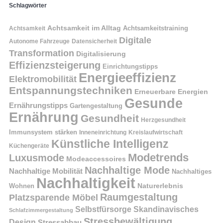
Schlagwörter
Achtsamkeit im Alltag
Achtsamkeitstraining
Achtsamkeit
Digitale
Autonome Fahrzeuge
Datensicherheit
Transformation
Digitalisierung
Effizienzsteigerung
Einrichtungstipps
Energieeffizienz
Elektromobilität
Entspannungstechniken
Erneuerbare Energien
Gesunde
Ernährungstipps
Gartengestaltung
Ernährung
Gesundheit
Herzgesundheit
Immunsystem stärken
Kreislaufwirtschaft
Inneneinrichtung
Künstliche Intelligenz
Küchengeräte
Modetrends
Luxusmode
Modeaccessoires
Nachhaltige Mode
Nachhaltige Mobilität
Nachhaltiges
Nachhaltigkeit
Naturerlebnis
Wohnen
Raumgestaltung
Platzsparende Möbel
Selbstfürsorge
Skandinavisches
Schlafzimmergestaltung
Stressbewältigung
Design
Stressabbau