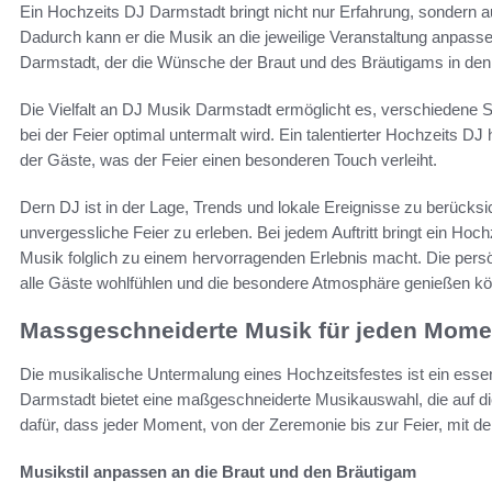
Ein Hochzeits DJ Darmstadt bringt nicht nur Erfahrung, sondern auc
Dadurch kann er die Musik an die jeweilige Veranstaltung anpasse
Darmstadt, der die Wünsche der Braut und des Bräutigams in den Mi
Die Vielfalt an DJ Musik Darmstadt ermöglicht es, verschiedene 
bei der Feier optimal untermalt wird. Ein talentierter Hochzeits DJ
der Gäste, was der Feier einen besonderen Touch verleiht.
Dern DJ ist in der Lage, Trends und lokale Ereignisse zu berücks
unvergessliche Feier zu erleben. Bei jedem Auftritt bringt ein Hoc
Musik folglich zu einem hervorragenden Erlebnis macht. Die pers
alle Gäste wohlfühlen und die besondere Atmosphäre genießen k
Massgeschneiderte Musik für jeden Mome
Die musikalische Untermalung eines Hochzeitsfestes ist ein essen
Darmstadt bietet eine maßgeschneiderte Musikauswahl, die auf die
dafür, dass jeder Moment, von der Zeremonie bis zur Feier, mit d
Musikstil anpassen an die Braut und den Bräutigam