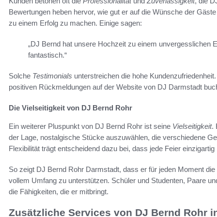
Kunden betonen oft die
Professionalität
und
Zuverlässigkeit
, die D
Bewertungen heben hervor, wie gut er auf die Wünsche der Gäste
zu einem Erfolg zu machen. Einige sagen:
„DJ Bernd hat unsere Hochzeit zu einem unvergesslichen 
fantastisch.“
Solche
Testimonials
unterstreichen die hohe Kundenzufriedenheit. 
positiven Rückmeldungen auf der Website von DJ Darmstadt buch
Die Vielseitigkeit von DJ Bernd Rohr
Ein weiterer Pluspunkt von DJ Bernd Rohr ist seine
Vielseitigkeit
.
der Lage, nostalgische Stücke auszuwählen, die verschiedene G
Flexibilität trägt entscheidend dazu bei, dass jede Feier einzigartig 
So zeigt DJ Bernd Rohr Darmstadt, dass er für jeden Moment die p
vollem Umfang zu unterstützen. Schüler und Studenten, Paare und 
die Fähigkeiten, die er mitbringt.
Zusätzliche Services von DJ Bernd Rohr i