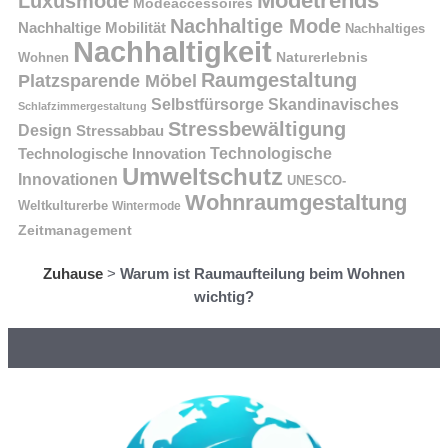
Modetrends
Luxusmode
Modeaccessoires
Nachhaltige Mode
Nachhaltige Mobilität
Nachhaltiges
Nachhaltigkeit
Naturerlebnis
Wohnen
Raumgestaltung
Platzsparende Möbel
Selbstfürsorge
Skandinavisches
Schlafzimmergestaltung
Stressbewältigung
Design
Stressabbau
Technologische Innovation
Technologische
Umweltschutz
Innovationen
UNESCO-
Wohnraumgestaltung
Weltkulturerbe
Wintermode
Zeitmanagement
Zuhause
>
Warum ist Raumaufteilung beim Wohnen
wichtig?