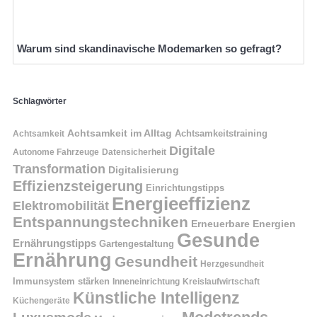
Warum sind skandinavische Modemarken so gefragt?
Schlagwörter
Achtsamkeit im Alltag
Achtsamkeitstraining
Achtsamkeit
Digitale
Autonome Fahrzeuge
Datensicherheit
Transformation
Digitalisierung
Effizienzsteigerung
Einrichtungstipps
Energieeffizienz
Elektromobilität
Entspannungstechniken
Erneuerbare Energien
Gesunde
Ernährungstipps
Gartengestaltung
Ernährung
Gesundheit
Herzgesundheit
Immunsystem stärken
Kreislaufwirtschaft
Inneneinrichtung
Künstliche Intelligenz
Küchengeräte