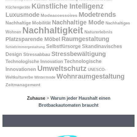
Künstliche Intelligenz
Küchengeräte
Modetrends
Luxusmode
Modeaccessoires
Nachhaltige Mode
Nachhaltige Mobilität
Nachhaltiges
Nachhaltigkeit
Naturerlebnis
Wohnen
Raumgestaltung
Platzsparende Möbel
Selbstfürsorge
Skandinavisches
Schlafzimmergestaltung
Stressbewältigung
Design
Stressabbau
Technologische Innovation
Technologische
Umweltschutz
Innovationen
UNESCO-
Wohnraumgestaltung
Weltkulturerbe
Wintermode
Zeitmanagement
Zuhause
>
Warum jeder Haushalt einen
Brotbackautomaten braucht