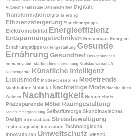
Digitale
Autonome Fahrzeuge
Datensicherheit
Transformation
Digitalisierung
Effizienzsteigerung
Einrichtungstipps
Energieeffizienz
Elektromobilität
Entspannungstechniken
Erneuerbare Energien
Gesunde
Ernährungstipps
Gartengestaltung
Ernährung
Gesundheit
Herzgesundheit
Immunsystem stärken
Kreislaufwirtschaft
Inneneinrichtung
Künstliche Intelligenz
Küchengeräte
Modetrends
Luxusmode
Modeaccessoires
Nachhaltige Mode
Nachhaltige Mobilität
Nachhaltiges
Nachhaltigkeit
Naturerlebnis
Wohnen
Raumgestaltung
Platzsparende Möbel
Selbstfürsorge
Skandinavisches
Schlafzimmergestaltung
Stressbewältigung
Design
Stressabbau
Technologische Innovation
Technologische
Umweltschutz
Innovationen
UNESCO-