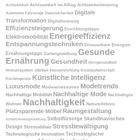
Achtsamkeit im Alltag
Achtsamkeitstraining
Achtsamkeit
Digitale
Autonome Fahrzeuge
Datensicherheit
Transformation
Digitalisierung
Effizienzsteigerung
Einrichtungstipps
Energieeffizienz
Elektromobilität
Entspannungstechniken
Erneuerbare Energien
Gesunde
Ernährungstipps
Gartengestaltung
Ernährung
Gesundheit
Herzgesundheit
Immunsystem stärken
Kreislaufwirtschaft
Inneneinrichtung
Künstliche Intelligenz
Küchengeräte
Modetrends
Luxusmode
Modeaccessoires
Nachhaltige Mode
Nachhaltige Mobilität
Nachhaltiges
Nachhaltigkeit
Naturerlebnis
Wohnen
Raumgestaltung
Platzsparende Möbel
Selbstfürsorge
Skandinavisches
Schlafzimmergestaltung
Stressbewältigung
Design
Stressabbau
Technologische Innovation
Technologische