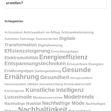
erstellen?
Schlagwörter
Achtsamkeit im Alltag
Achtsamkeitstraining
Achtsamkeit
Digitale
Autonome Fahrzeuge
Datensicherheit
Transformation
Digitalisierung
Effizienzsteigerung
Einrichtungstipps
Energieeffizienz
Elektromobilität
Entspannungstechniken
Erneuerbare Energien
Gesunde
Ernährungstipps
Gartengestaltung
Ernährung
Gesundheit
Herzgesundheit
Immunsystem stärken
Kreislaufwirtschaft
Inneneinrichtung
Künstliche Intelligenz
Küchengeräte
Modetrends
Luxusmode
Modeaccessoires
Nachhaltige Mode
Nachhaltige Mobilität
Nachhaltiges
Nachhaltigkeit
Naturerlebnis
Wohnen