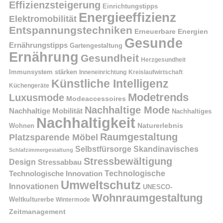
Effizienzsteigerung
Einrichtungstipps
Energieeffizienz
Elektromobilität
Entspannungstechniken
Erneuerbare Energien
Gesunde
Ernährungstipps
Gartengestaltung
Ernährung
Gesundheit
Herzgesundheit
Immunsystem stärken
Kreislaufwirtschaft
Inneneinrichtung
Künstliche Intelligenz
Küchengeräte
Modetrends
Luxusmode
Modeaccessoires
Nachhaltige Mode
Nachhaltige Mobilität
Nachhaltiges
Nachhaltigkeit
Naturerlebnis
Wohnen
Raumgestaltung
Platzsparende Möbel
Selbstfürsorge
Skandinavisches
Schlafzimmergestaltung
Stressbewältigung
Design
Stressabbau
Technologische Innovation
Technologische
Umweltschutz
Innovationen
UNESCO-
Wohnraumgestaltung
Weltkulturerbe
Wintermode
Zeitmanagement