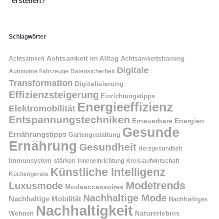
erstellen?
Schlagwörter
Achtsamkeit im Alltag
Achtsamkeitstraining
Achtsamkeit
Digitale
Autonome Fahrzeuge
Datensicherheit
Transformation
Digitalisierung
Effizienzsteigerung
Einrichtungstipps
Energieeffizienz
Elektromobilität
Entspannungstechniken
Erneuerbare Energien
Gesunde
Ernährungstipps
Gartengestaltung
Ernährung
Gesundheit
Herzgesundheit
Immunsystem stärken
Kreislaufwirtschaft
Inneneinrichtung
Künstliche Intelligenz
Küchengeräte
Modetrends
Luxusmode
Modeaccessoires
Nachhaltige Mode
Nachhaltige Mobilität
Nachhaltiges
Nachhaltigkeit
Naturerlebnis
Wohnen