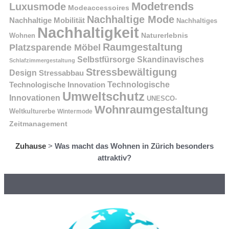
Modetrends
Luxusmode
Modeaccessoires
Nachhaltige Mode
Nachhaltige Mobilität
Nachhaltiges
Nachhaltigkeit
Naturerlebnis
Wohnen
Raumgestaltung
Platzsparende Möbel
Selbstfürsorge
Skandinavisches
Schlafzimmergestaltung
Stressbewältigung
Design
Stressabbau
Technologische Innovation
Technologische
Umweltschutz
Innovationen
UNESCO-
Wohnraumgestaltung
Weltkulturerbe
Wintermode
Zeitmanagement
Zuhause
>
Was macht das Wohnen in Zürich besonders
attraktiv?