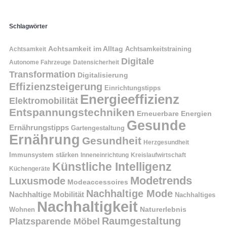
Schlagwörter
Achtsamkeit im Alltag
Achtsamkeitstraining
Achtsamkeit
Digitale
Autonome Fahrzeuge
Datensicherheit
Transformation
Digitalisierung
Effizienzsteigerung
Einrichtungstipps
Energieeffizienz
Elektromobilität
Entspannungstechniken
Erneuerbare Energien
Gesunde
Ernährungstipps
Gartengestaltung
Ernährung
Gesundheit
Herzgesundheit
Immunsystem stärken
Kreislaufwirtschaft
Inneneinrichtung
Künstliche Intelligenz
Küchengeräte
Modetrends
Luxusmode
Modeaccessoires
Nachhaltige Mode
Nachhaltige Mobilität
Nachhaltiges
Nachhaltigkeit
Naturerlebnis
Wohnen
Raumgestaltung
Platzsparende Möbel