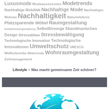
Modetrends
Luxusmode
Modeaccessoires
Nachhaltige Mode
Nachhaltige Mobilität
Nachhaltiges
Nachhaltigkeit
Naturerlebnis
Wohnen
Raumgestaltung
Platzsparende Möbel
Selbstfürsorge
Skandinavisches
Schlafzimmergestaltung
Stressbewältigung
Design
Stressabbau
Technologische Innovation
Technologische
Umweltschutz
Innovationen
UNESCO-
Wohnraumgestaltung
Weltkulturerbe
Wintermode
Zeitmanagement
Lifestyle
>
Was macht gemeinsame Zeit schöner?