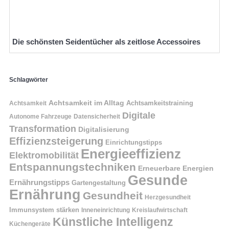
Die schönsten Seidentücher als zeitlose Accessoires
Schlagwörter
Achtsamkeit im Alltag
Achtsamkeitstraining
Achtsamkeit
Digitale
Autonome Fahrzeuge
Datensicherheit
Transformation
Digitalisierung
Effizienzsteigerung
Einrichtungstipps
Energieeffizienz
Elektromobilität
Entspannungstechniken
Erneuerbare Energien
Gesunde
Ernährungstipps
Gartengestaltung
Ernährung
Gesundheit
Herzgesundheit
Immunsystem stärken
Kreislaufwirtschaft
Inneneinrichtung
Künstliche Intelligenz
Küchengeräte