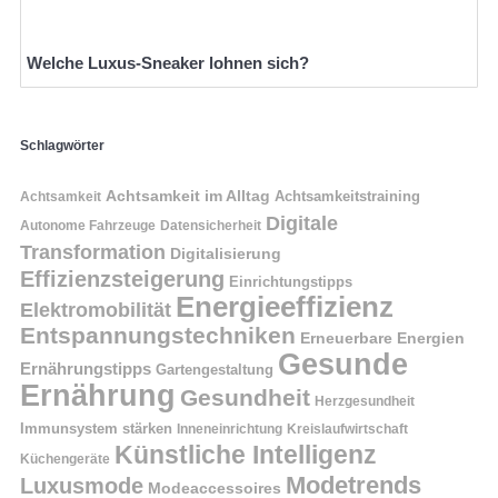
Welche Luxus-Sneaker lohnen sich?
Schlagwörter
Achtsamkeit im Alltag
Achtsamkeitstraining
Achtsamkeit
Digitale
Autonome Fahrzeuge
Datensicherheit
Transformation
Digitalisierung
Effizienzsteigerung
Einrichtungstipps
Energieeffizienz
Elektromobilität
Entspannungstechniken
Erneuerbare Energien
Gesunde
Ernährungstipps
Gartengestaltung
Ernährung
Gesundheit
Herzgesundheit
Immunsystem stärken
Kreislaufwirtschaft
Inneneinrichtung
Künstliche Intelligenz
Küchengeräte
Modetrends
Luxusmode
Modeaccessoires